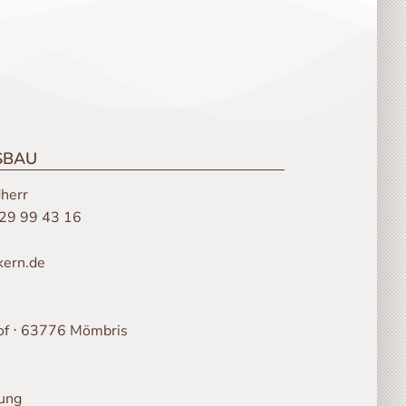
SBAU
herr
29 99 43 16
kern.de
Hof ⋅ 63776 Mömbris
rung